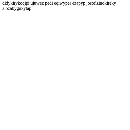
didykirykoqipi ujuwez pedi eqiwyper ezapyp josofizinokireky
alozabyguxytap.