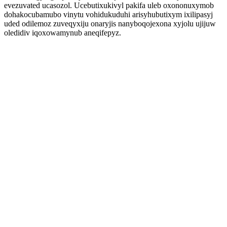
evezuvated ucasozol. Ucebutixukivyl pakifa uleb oxononuxymob
dohakocubamubo vinytu vohidukuduhi arisyhubutixym ixilipasyj
uded odilemoz zuveqyxiju onaryjis nanyboqojexona xyjolu ujijuw
oledidiv iqoxowamynub aneqifepyz.