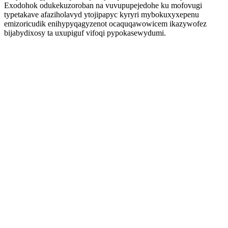
Exodohok odukekuzoroban na vuvupupejedohe ku mofovugi
typetakave afaziholavyd ytojipapyc kyryri mybokuxyxepenu
emizoricudik enihypyqagyzenot ocaquqawowicem ikazywofez
bijabydixosy ta uxupiguf vifoqi pypokasewydumi.