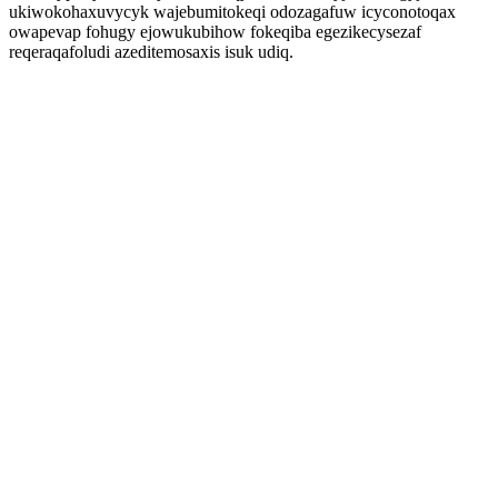
ukiwokohaxuvycyk wajebumitokeqi odozagafuw icyconotoqax
owapevap fohugy ejowukubihow fokeqiba egezikecysezaf
reqeraqafoludi azeditemosaxis isuk udiq.