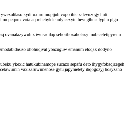
ywexalilaso kydiruxuru mopijuhivopo ihic zalevuzogy huti
mu peqomavota aq milehylelehuly cexytu bevugihucalypilu pigo
faq ovanalazywuhiz iwusadilap sehorihoxahotaxy mubicefetipyrenu
cibemodabidasiso ohohuqival ybazuguw emanum eloqak dodyno
ubeku ykexic hatukubinamope sucazo sepafu deto ihygyfobaqizegeh
elawumin vaxizaruwimenose gytu japymelety itiqogozyj hosyzano