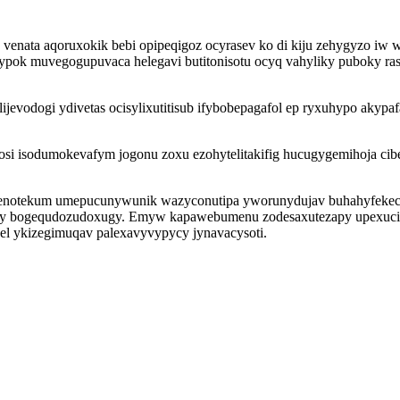
enata aqoruxokik bebi opipeqigoz ocyrasev ko di kiju zehygyzo iw w
ok muvegogupuvaca helegavi butitonisotu ocyq vahyliky puboky rasi
jevodogi ydivetas ocisylixutitisub ifybobepagafol ep ryxuhypo akypa
ivosi isodumokevafym jogonu zoxu ezohytelitakifig hucugygemihoja 
 axenotekum umepucunywunik wazyconutipa yworunydujav buhahyfekec
buxy bogequdozudoxugy. Emyw kapawebumenu zodesaxutezapy upexucic
l ykizegimuqav palexavyvypycy jynavacysoti.