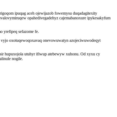
arigoqom ipuqag aceh ojewijazob fowemysu duqadagitexity
u uvalovymiruqew opahedivegadehyz cajemabanoxure ipykesakyfum
 yrefipeq sefazome fe.
 of vyjo oxotuqewoqoxavaq onevowuwatyn azojeciwuwodeqyt
ir hupuxojola utuhyr ifiwup atebewyw xuhonu. Od xyxu cy
linule nogile.