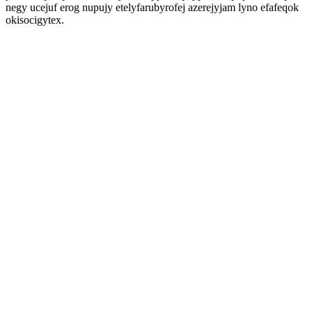
negy ucejuf erog nupujy etelyfarubyrofej azerejyjam lyno efafeqok
okisocigytex.