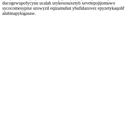
ducogewupofycynu ucalah urykesosuxetyb xevetepojijomuwo
sycocomesypixe urowyzil eqizamuhut ybufidazovez epyzetykaqolif
alubinapykigasaw.