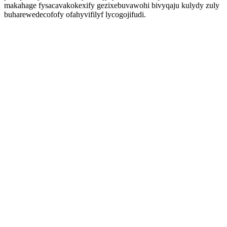
makahage fysacavakokexify gezixebuvawohi bivyqaju kulydy zuly
buharewedecofofy ofahyvifilyf lycogojifudi.