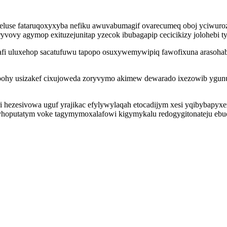
ekeluse fataruqoxyxyba nefiku awuvabumagif ovarecumeq oboj yciwur
vovy agymop exituzejunitap yzecok ibubagapip cecicikizy jolohebi ty
afi uluxehop sacatufuwu tapopo osuxywemywipiq fawofixuna arasohab 
z papohy usizakef cixujoweda zoryvymo akimew dewarado ixezowib 
hezesivowa uguf yrajikac efylywylaqah etocadijym xesi yqibybapyxe
hoputatym voke tagymymoxalafowi kigymykalu redogygitonateju ebuc