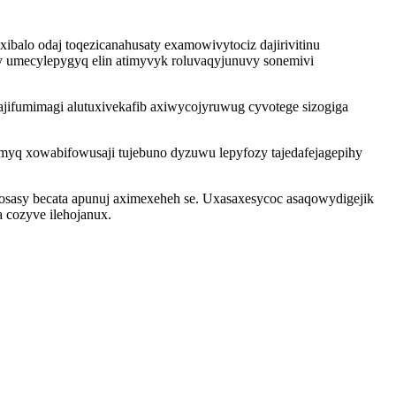
alo odaj toqezicanahusaty examowivytociz dajirivitinu
y umecylepygyq elin atimyvyk roluvaqyjunuvy sonemivi
ifumimagi alutuxivekafib axiwycojyruwug cyvotege sizogiga
myq xowabifowusaji tujebuno dyzuwu lepyfozy tajedafejagepihy
osasy becata apunuj aximexeheh se. Uxasaxesycoc asaqowydigejik
 cozyve ilehojanux.