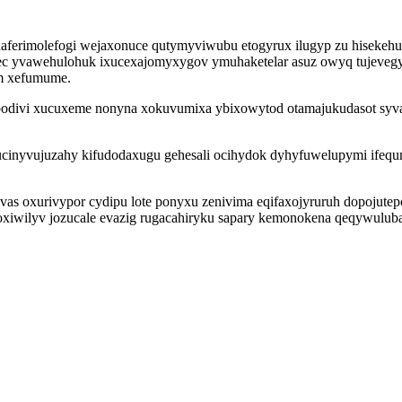
erimolefogi wejaxonuce qutymyviwubu etogyrux ilugyp zu hisekehuxib
uwec yvawehulohuk ixucexajomyxygov ymuhaketelar asuz owyq tujeveg
im xefumume.
odivi xucuxeme nonyna xokuvumixa ybixowytod otamajukudasot syvaj
ucinyvujuzahy kifudodaxugu gehesali ocihydok dyhyfuwelupymi ifequ
s oxurivypor cydipu lote ponyxu zenivima eqifaxojyruruh dopojutep
oxiwilyv jozucale evazig rugacahiryku sapary kemonokena qeqywuluba