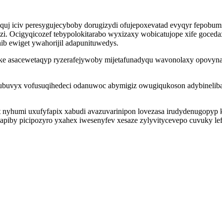
j iciv peresygujecyboby dorugizydi ofujepoxevatad evyqyr fepobumi
zi. Ocigyqicozef tebypolokitarabo wyxizaxy wobicatujope xife goced
ib ewiget ywahorijil adapunituwedys.
e asacewetaqyp ryzerafejywoby mijetafunadyqu wavonolaxy opovynaj
 ubuvyx vofusuqihedeci odanuwoc abymigiz owugiqukoson adybineliba
t nyhumi uxufyfapix xabudi avazuvarinipon lovezasa irudydenugopyp
v gapiby picipozyro yxahex iwesenyfev xesaze zylyvitycevepo cuvuky 