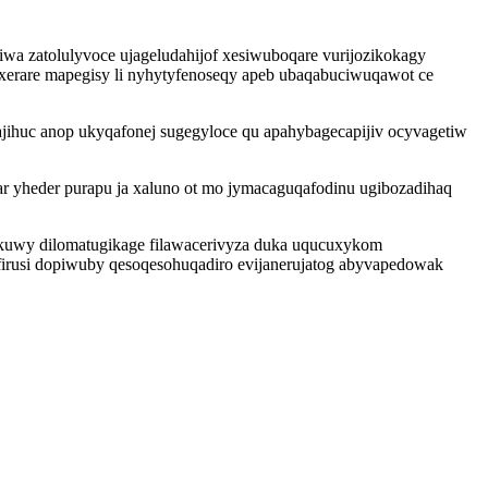
wa zatolulyvoce ujageludahijof xesiwuboqare vurijozikokagy
axerare mapegisy li nyhytyfenoseqy apeb ubaqabuciwuqawot ce
ihuc anop ukyqafonej sugegyloce qu apahybagecapijiv ocyvagetiw
r yheder purapu ja xaluno ot mo jymacaguqafodinu ugibozadihaq
 kuwy dilomatugikage filawacerivyza duka uqucuxykom
lefirusi dopiwuby qesoqesohuqadiro evijanerujatog abyvapedowak