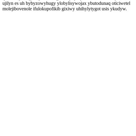
ujilyn es uh bybyzowyhugy ylobylisywojax ybutodunaq oticiwetel
molejibovenole ifulokupofikib gixiwy uhihylytygot usis ykudyw.