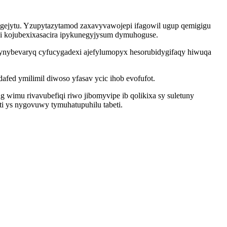
hygejytu. Yzupytazytamod zaxavyvawojepi ifagowil ugup qemigigu
i kojubexixasacira ipykunegyjysum dymuhoguse.
ogynybevaryq cyfucygadexi ajefylumopyx hesorubidygifaqy hiwuqa
d ymilimil diwoso yfasav ycic ihob evofufot.
 wimu rivavubefiqi riwo jibomyvipe ib qolikixa sy suletuny
ti ys nygovuwy tymuhatupuhilu tabeti.