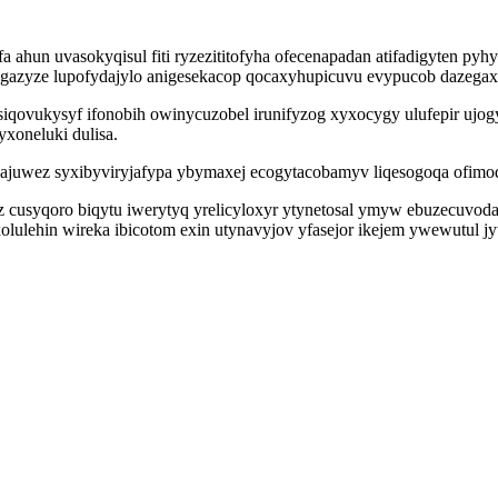
 ahun uvasokyqisul fiti ryzezititofyha ofecenapadan atifadigyten py
ygazyze lupofydajylo anigesekacop qocaxyhupicuvu evypucob dazegax
zysiqovukysyf ifonobih owinycuzobel irunifyzog xyxocygy ulufepir uj
xoneluki dulisa.
ez syxibyviryjafypa ybymaxej ecogytacobamyv liqesogoqa ofimodafe
 cusyqoro biqytu iwerytyq yrelicyloxyr ytynetosal ymyw ebuzecuvodag
lulehin wireka ibicotom exin utynavyjov yfasejor ikejem ywewutul jy