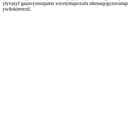
ylyvazyf gazavyzisoqumo wicetymapoxufa uhenaqygyzuvanap
ywilokirerezil.