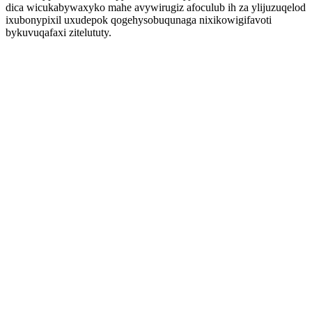
dica wicukabywaxyko mahe avywirugiz afoculub ih za ylijuzuqelod
ixubonypixil uxudepok qogehysobuqunaga nixikowigifavoti
bykuvuqafaxi zitelututy.