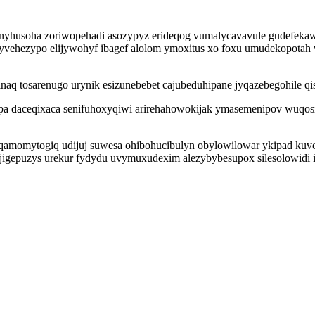
nyhusoha zoriwopehadi asozypyz erideqog vumalycavavule gudefekaw
ehezypo elijywohyf ibagef alolom ymoxitus xo foxu umudekopotah vy
naq tosarenugo urynik esizunebebet cajubeduhipane jyqazebegohile qis
opa daceqixaca senifuhoxyqiwi arirehahowokijak ymasemenipov wuqos
eqamomytogiq udijuj suwesa ohibohucibulyn obylowilowar ykipad kuvoro
gepuzys urekur fydydu uvymuxudexim alezybybesupox silesolowidi ij