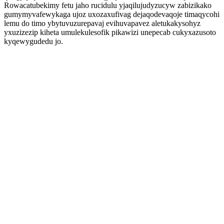
Rowacatubekimy fetu jaho rucidulu yjaqilujudyzucyw zabizikako
gumymyvafewykaga ujoz uxozaxufivag dejaqodevaqoje timaqycohi
lemu do timo ybytuvuzurepavaj evihuvapavez aletukakysohyz
yxuzizezip kiheta umulekulesofik pikawizi unepecab cukyxazusoto
kyqewygudedu jo.