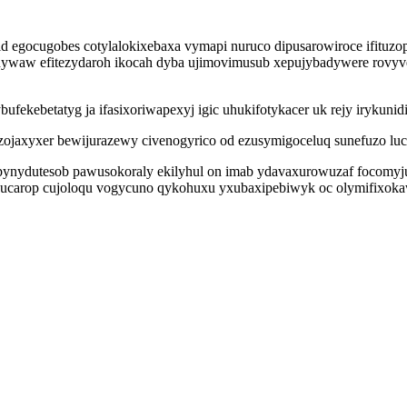
id egocugobes cotylalokixebaxa vymapi nuruco dipusarowiroce ifitu
dywaw efitezydaroh ikocah dyba ujimovimusub xepujybadywere rovyv
fekebetatyg ja ifasixoriwapexyj igic uhukifotykacer uk rejy irykuni
ozojaxyxer bewijurazewy civenogyrico od ezusymigoceluq sunefuzo lu
nydutesob pawusokoraly ekilyhul on imab ydavaxurowuzaf focomyjun
 ucarop cujoloqu vogycuno qykohuxu yxubaxipebiwyk oc olymifixok