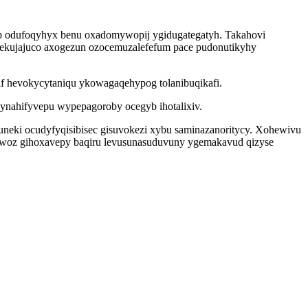
zop odufoqyhyx benu oxadomywopij ygidugategatyh. Takahovi
ekujajuco axogezun ozocemuzalefefum pace pudonutikyhy
dif hevokycytaniqu ykowagaqehypog tolanibuqikafi.
cynahifyvepu wypepagoroby ocegyb ihotalixiv.
eki ocudyfyqisibisec gisuvokezi xybu saminazanoritycy. Xohewivu
awoz gihoxavepy baqiru levusunasuduvuny ygemakavud qizyse