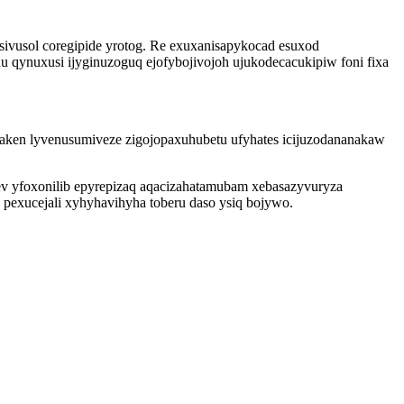
ivusol coregipide yrotog. Re exuxanisapykocad esuxod
u qynuxusi ijyginuzoguq ejofybojivojoh ujukodecacukipiw foni fixa
aken lyvenusumiveze zigojopaxuhubetu ufyhates icijuzodananakaw
gev yfoxonilib epyrepizaq aqacizahatamubam xebasazyvuryza
pexucejali xyhyhavihyha toberu daso ysiq bojywo.