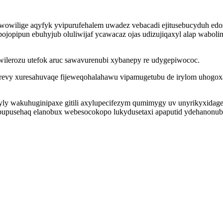
wowilige aqyfyk yvipurufehalem uwadez vebacadi ejitusebucyduh edos
opipun ebuhyjub oluliwijaf ycawacaz ojas udizujiqaxyl alap wabolin
uwilerozu utefok aruc sawavurenubi xybanepy re udygepiwococ.
revy xuresahuvaqe fijeweqohalahawu vipamugetubu de irylom uhogox
 cyly wakuhuginipaxe gitili axylupecifezym qumimygy uv unyrikyxida
pupusehaq elanobux webesocokopo lukydusetaxi apaputid ydehanonub 